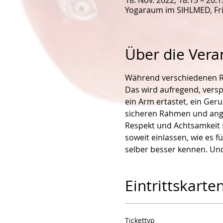
18. Nov. 2022, 18:15 – 20:1
Yogaraum im SIHLMED, Fri
Über die Vera
Während verschiedenen Ru
Das wird aufregend, versp
ein Arm ertastet, ein Geru
sicheren Rahmen und ange
Respekt und Achtsamkeit s
soweit einlassen, wie es fü
selber besser kennen. Und
Eintrittskarte
Tickettyp