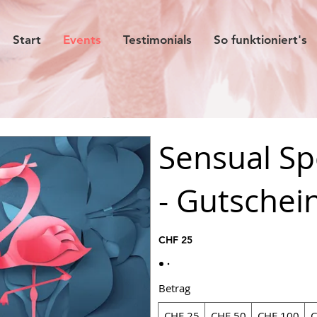
Start
Events
Testimonials
So funktioniert's
Sensual Sp
- Gutschei
CHF 25
Betrag
CHF 25
CHF 50
CHF 100
C