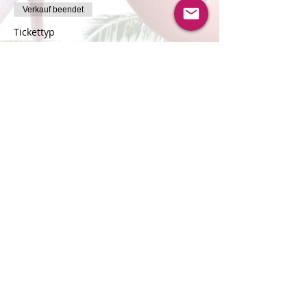
Verkauf beendet
Tickettyp
Anmeldungen für Männer
Mehr Infos
Preis
CHF 68.00
Veranstaltung teilen