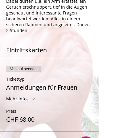
Dabei dürfen u.a. ein Arm ertastet, ein
Geruch erschnuppert, tief in die Augen
geschaut und interessante Fragen
beantwortet werden. Alles in einem
sicheren Rahmen und angeleitet. Dauer:
2 Stunden.
Respekt und Achtsamkeit sind dabei die
Schlüssel. Du darfst also ganz deinem
Eintrittskarten
Gefühl folgen und Dich jeweils nur
soweit einlassen, wie es für Dich grad
stimmig ist. Und da wo’s dann beidseitig
Verkauf beendet
klickt, werden eure Kontakte
ausgetauscht.
Tickettyp
Anmeldungen für Frauen
Mehr Infos
Preis
CHF 68.00