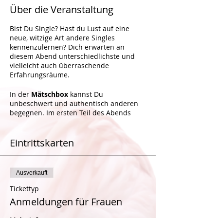
Über die Veranstaltung
Bist Du Single? Hast du Lust auf eine
neue, witzige Art andere Singles
kennenzulernen? Dich erwarten an
diesem Abend unterschiedlichste und
vielleicht auch überraschende
Erfahrungsräume.
In der
Mätschbox
kannst Du
unbeschwert und authentisch anderen
begegnen. Im ersten Teil des Abends
bekommst du die Gelegenheiten, Männer
oder Frauen in den verschiedensten
Situationen kennenzulernen und
Eintrittskarten
gemeinsam Spass zu haben. Diese
Begegnungen (z.B. eye-gazing,
Fragespiele, achtsame Berührungen, etc.)
Ausverkauft
werden Schritt für Schritt angeleitet und
finden in einem entspannten und
Tickettyp
sicheren Rahmen statt. Die Kleider
Anmeldungen für Frauen
bleiben dabei immer an.