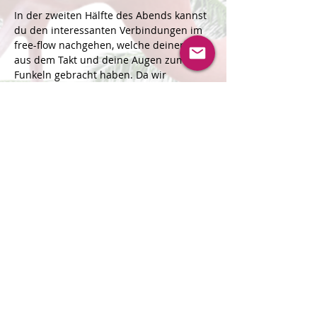
In der zweiten Hälfte des Abends kannst 
du den interessanten Verbindungen im 
free-flow nachgehen, welche deinen Puls 
aus dem Takt und deine Augen zum 
Funkeln gebracht haben. Da wir 
draussen auf der Wiese sind, sind Spiel 
und Spass willkommen. Bring dich ein, 
bring was zum Spielen mit und lass uns 
eine fröhliche-aufregende Zeit 
verbringen.
Am Ende hast du hoffentlich ein Lächeln 
im Gesicht und die Telefonnummer…
Mehr lesen >
Veranstaltung teilen