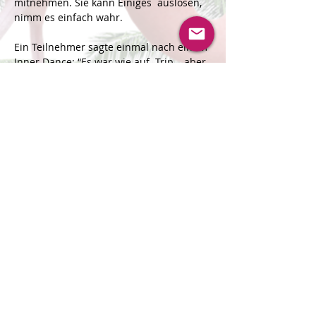
mitnehmen. Sie kann Einiges  auslösen, 
nimm es einfach wahr.
Ein Teilnehmer sagte einmal nach einem 
Inner Dance: “Es war wie auf  Trip – aber 
ohne Trip". Vieles kann passieren. Du 
bist in einem achtsam  gehaltenen Raum 
und darfst einfach beobachten, was 
passiert, wenn du  dich von der Musik 
inspirieren und tragen lässt und…
Mehr lesen >
Veranstaltung teilen