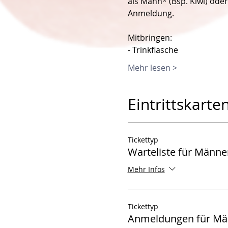
als Mann* (Bsp. Kiwi) ode
Anmeldung.
Mitbringen:
- Trinkflasche
Mehr lesen >
Eintrittskarte
Tickettyp
Warteliste für Männe
Mehr Infos
Tickettyp
Anmeldungen für Mä