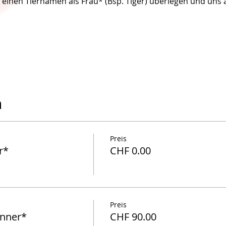
r einen Tiernamen als Frau* (Bsp. Tiger) überlegen und uns 
n
Preis
r*
CHF 0.00
Preis
nner*
CHF 90.00