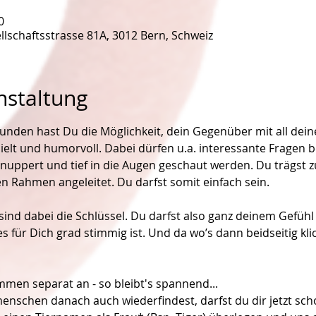
0
lschaftsstrasse 81A, 3012 Bern, Schweiz
nstaltung
den hast Du die Möglichkeit, dein Gegenüber mit all dein
ielt und humorvoll. Dabei dürfen u.a. interessante Fragen b
hnuppert und tief in die Augen geschaut werden. Du trägst 
en Rahmen angeleitet. Du darfst somit einfach sein.
ind dabei die Schlüssel. Du darfst also ganz deinem Gefühl 
es für Dich grad stimmig ist. Und da wo’s dann beidseitig kl
en separat an - so bleibt's spannend...
enschen danach auch wiederfindest, darfst du dir jetzt sc