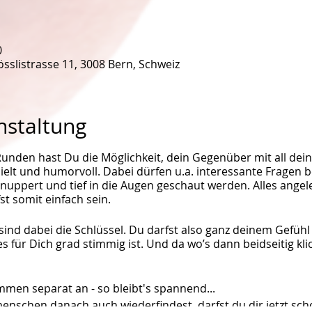
0
sslistrasse 11, 3008 Bern, Schweiz
nstaltung
nden hast Du die Möglichkeit, dein Gegenüber mit all dein
ielt und humorvoll. Dabei dürfen u.a. interessante Fragen 
hnuppert und tief in die Augen geschaut werden. Alles angel
t somit einfach sein.
ind dabei die Schlüssel. Du darfst also ganz deinem Gefühl 
es für Dich grad stimmig ist. Und da wo’s dann beidseitig kl
en separat an - so bleibt's spannend...
menschen danach auch wiederfindest, darfst du dir jetzt s